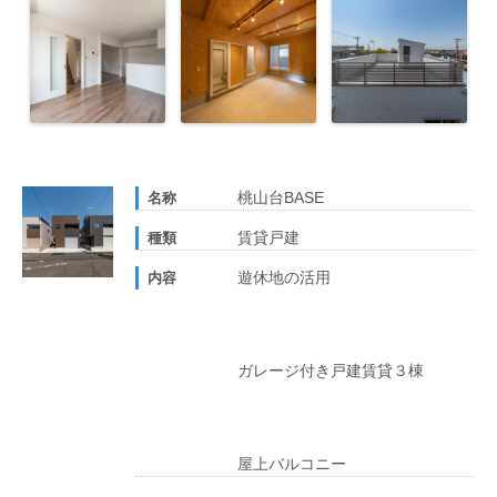
桃山台BASE
名称
賃貸戸建
種類
遊休地の活用
内容
ガレージ付き戸建賃貸３棟
屋上バルコニー