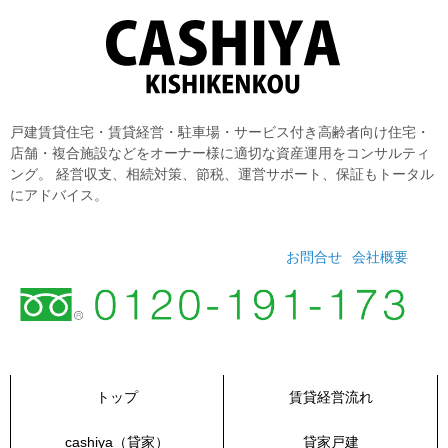
コ
ン
テ
ン
ツ
へ
戸建賃貸住宅・賃貸経営・駐車場・サービス付き高齢者向け住宅・
ス
店舗・複合施設などをオーナー様に適切な資産運用をコンサルティ
キ
ング。 経営収支、相続対策、節税、運営サポート、保証もトータル
ッ
にアドバイス。
プ
お問合せ
会社概要
トップ
賃貸経営流れ
cashiya（貸家）
貸家戸建