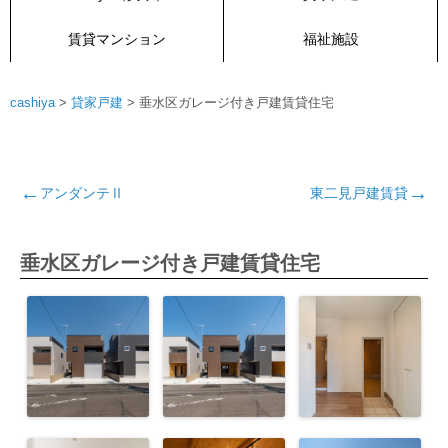
賃貸マンション
福祉施設
cashiya
>
貸家戸建
>
垂水区ガレージ付き戸建賃貸住宅
投
稿
アンダンテⅡ
東二見戸建賃貸
ナ
ビ
ゲ
垂水区ガレージ付き戸建賃貸住宅
ー
シ
ョ
ン