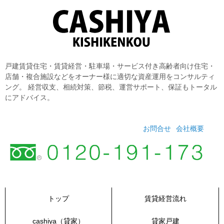
コ
ン
テ
ン
ツ
へ
戸建賃貸住宅・賃貸経営・駐車場・サービス付き高齢者向け住宅・
ス
店舗・複合施設などをオーナー様に適切な資産運用をコンサルティ
キ
ング。 経営収支、相続対策、節税、運営サポート、保証もトータル
ッ
にアドバイス。
プ
お問合せ
会社概要
トップ
賃貸経営流れ
cashiya（貸家）
貸家戸建