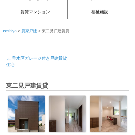
賃貸マンション
福祉施設
cashiya
>
貸家戸建
>
東二見戸建賃貸
投
稿
垂水区ガレージ付き戸建賃貸
ナ
住宅
ビ
ゲ
ー
東二見戸建賃貸
シ
ョ
ン